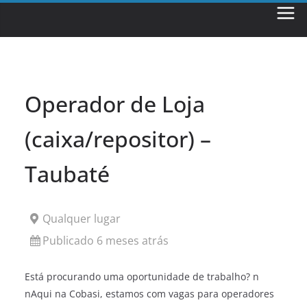
Skip
to
content
Operador de Loja
(caixa/repositor) –
Taubaté
Qualquer lugar
Publicado 6 meses atrás
Está procurando uma oportunidade de trabalho? n
nAqui na Cobasi, estamos com vagas para operadores