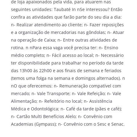
de loja apaixonados pela vida, para atuarem nas
seguintes unidades: Taubaté In nSe interessou? Então
confira as atividades que farão parte do seu dia a dia:
n- Realizar atendimento ao cliente; n- Fazer reposições
e a organização de mercadorias nas gôndolas; n- Atuar
na operação de Caixa; n- Entre outras atividades de
rotina. n nPara essa vaga você precisa ter: n- Ensino
médio completo; n- Fácil acesso ao local; n- Necessário
ter disponibilidade para trabalhar no período da tarde
das 13h00 às 22h00 e aos finais de semana e feriados
(temos uma folga na semana e domingos alternados). n
nO que oferecemos: n- Remuneração compatível com
mercado; n- Vale Transporte; n- Vale Refeição; n- Vale
Alimentação; n- Refeitório no local; n- Assistência
Médica e Odontológica; n- Café da tarde (pães e café);
n- Cartão Multi Benefícios Alelo; n- Convênio com
Academias (Gympass); n- Convênio com o Sesc e Senac.