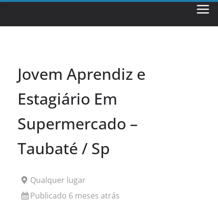
Skip
to
content
Jovem Aprendiz e
Estagiário Em
Supermercado –
Taubaté / Sp
Qualquer lugar
Publicado 6 meses atrás