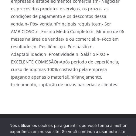
empresas e estabelecimentos comerciais;n- Negociar
os preços dos produtos e serviços, os prazos, as
condições de pagamento e os descontos dessa
venda;n- Pós- venda.nPrincipais requisitos:n- Ser
AMBICIOSO;n- Ensino Médio Completo;n- Mínimo de 06
meses na área de vendas/ e ou comercial;n- Foco em
resultados;n- Resiliência;n- Persuasão;n-
Adaptabilidade;n- Proatividade.n- Salário FIXO +
EXCELENTE COMISSÃOnApós período de experiência,
curso de idiomas 100% custeado pela empresa
(pagando apenas o material).nPlanejamento,
treinamento, captação de novas parcerias e clientes.
Direitos autorais © 2026
Trampo Fácil
. Todos os direitos
Nós utilizamos cookies para garantir que você tenha a melhor
reservados.
experiência em nosso site. Se você continua a usar este site,