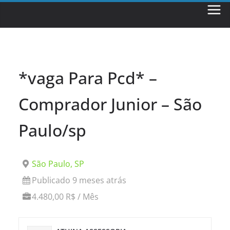
Skip
to
content
*vaga Para Pcd* –
Comprador Junior – São
Paulo/sp
São Paulo, SP
Publicado 9 meses atrás
4.480,00 R$ / Mês