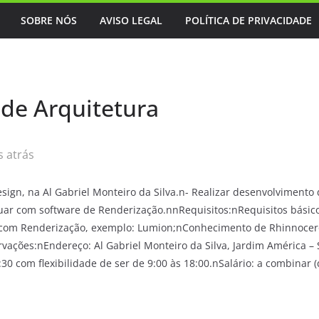
SOBRE NÓS
AVISO LEGAL
POLÍTICA DE PRIVACIDADE
o de Arquitetura
 atrás
esign, na Al Gabriel Monteiro da Silva.n- Realizar desenvolvimento 
atuar com software de Renderização.nnRequisitos:nRequisitos básico
e com Renderização, exemplo: Lumion;nConhecimento de Rhinnocero
rvações:nEndereço: Al Gabriel Monteiro da Silva, Jardim América – 
30 com flexibilidade de ser de 9:00 às 18:00.nSalário: a combinar 