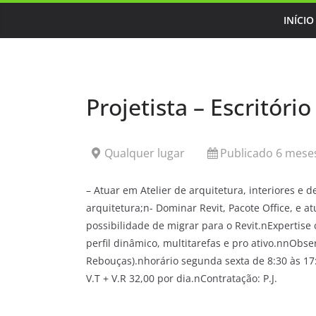
Skip
INÍCIO
to
content
Projetista – Escritóri
Qualquer lugar
Publicado 6 meses
– Atuar em Atelier de arquitetura, interiores e d
arquitetura;n- Dominar Revit, Pacote Office, e 
possibilidade de migrar para o Revit.nExpertis
perfil dinâmico, multitarefas e pro ativo.nnObse
Rebouças).nhorário segunda sexta de 8:30 às 17:
V.T + V.R 32,00 por dia.nContratação: P.J.