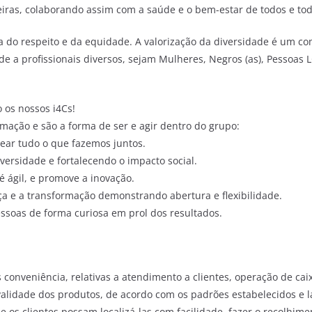
leiras, colaborando assim com a saúde e o bem-estar de todos e tod
 do respeito e da equidade. A valorização da diversidade é um co
 a profissionais diversos, sejam Mulheres, Negros (as), Pessoas 
 os nossos i4Cs!
mação e são a forma de ser e agir dentro do grupo:
ear tudo o que fazemos juntos.
iversidade e fortalecendo o impacto social.
é ágil, e promove a inovação.
 e a transformação demonstrando abertura e flexibilidade.
ssoas de forma curiosa em prol dos resultados.
s conveniência, relativas a atendimento a clientes, operação de ca
 validade dos produtos, de acordo com os padrões estabelecidos e 
 os clientes possam localizá-las com facilidade, fazer o recolhim