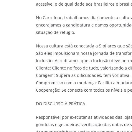
acessível e de qualidade aos brasileiros e brasi
No Carrefour, trabalhamos diariamente a cultura
encorajamos a candidatura e damos oportunidade
situação de refúgio.
Nossa cultura está conectada a 5 pilares que são
São eles impulsionam nossa jornada de transfor
Inclusão: Acreditamos que a Inclusão deve perm
Cliente: Cliente no foco de tudo, valorizando a d
Coragem: Supera as dificuldades, tem voz ativa, 
Compromisso com a mudança: Facilita a mudança
Cooperação: Se conecta com todos os níveis e pe
DO DISCURSO À PRÁTICA
Responsável por executar as atividades das loja
gôndolas e geladeiras, verificação das datas de
Arrumar carrinhos e cestas de compras, para que