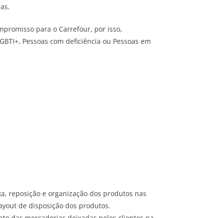
as.
mpromisso para o Carrefour, por isso,
LGBTI+, Pessoas com deficiência ou Pessoas em
ixa, reposição e organização dos produtos nas
layout de disposição dos produtos.
ento das mercadorias deixadas pelos clientes na