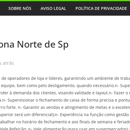
SOBRE NÓS
AVISO LEGAL
POLÍTICA DE PRIVACIDADE
Zona Norte de Sp
 atrás
 de operadores de loja e líderes, garantindo um ambiente de traba
 equipe, bem como pelo desligamento, quando necessário.n- Super
der à demanda dos clientes, visando validade e layout.n- Fazer o 
.n- Supervisionar o fechamento de caixa de forma precisa e pontu
o forte. n- Garantir as vendas e atingimento de metas e o excele
uperior será um diferencial);n- Experiência na função como gestão
 trabalhar no horário de fechamento e aos finais de semana e feri
Vale Refeição; n- Vale alimentação (para usar em supermercados); 