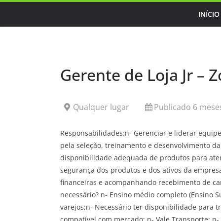
Skip
INÍCIO
to
content
Gerente de Loja Jr – 
Qualquer lugar
Publicado 6 meses
Responsabilidades:n- Gerenciar e liderar equipe
pela seleção, treinamento e desenvolvimento da
disponibilidade adequada de produtos para aten
segurança dos produtos e dos ativos da empresa
financeiras e acompanhando recebimento de carr
necessário? n- Ensino médio completo (Ensino S
varejos;n- Necessário ter disponibilidade para
compatível com mercado; n- Vale Transporte; n- 