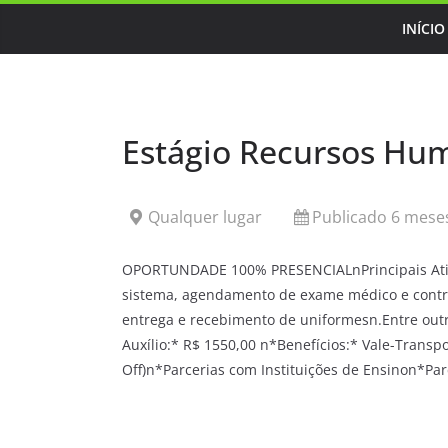
Skip
INÍCIO
to
content
Estágio Recursos Hu
Qualquer lugar
Publicado 6 meses
OPORTUNDADE 100% PRESENCIALnPrincipais Ativid
sistema, agendamento de exame médico e contro
entrega e recebimento de uniformesn.Entre outra
Auxílio:* R$ 1550,00 n*Benefícios:* Vale-Transpo
Off)n*Parcerias com Instituições de Ensinon*Par