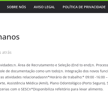
SOBRE NÓS
AVISO LEGAL
POLÍTICA DE PRIVACIDADE
manos
 atrás
ades:n. Área de Recrutamento e Seleção (End to end);n. Process
le de documentação como um todo);n. Integração dos novos funcio
s atividades relacionadasnn*Horário de trabalho:* 09:00 -16:00 –
rte, Assistência Médica (Amil), Plano Odontológico (Porto Seguro), 
cerias com o SESCn*Disponibiliza refeitório para levar alimento.