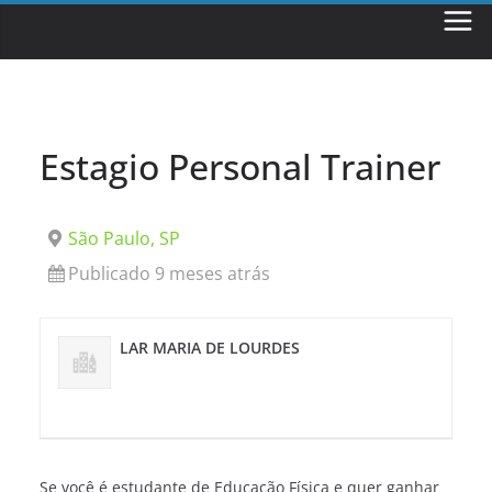
Skip
to
content
Estagio Personal Trainer
São Paulo, SP
Publicado 9 meses atrás
LAR MARIA DE LOURDES
Se você é estudante de Educação Física e quer ganhar