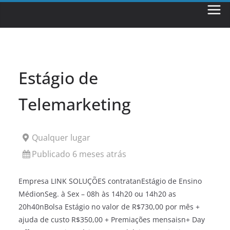
Skip
to
content
Estágio de
Telemarketing
Qualquer lugar
Publicado 6 meses atrás
Empresa LINK SOLUÇÕES contratanEstágio de Ensino
MédionSeg. à Sex – 08h às 14h20 ou 14h20 as
20h40nBolsa Estágio no valor de R$730,00 por mês +
ajuda de custo R$350,00 + Premiações mensaisn+ Day