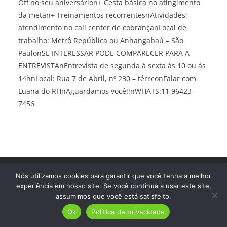
Off no seu aniversárion+ Cesta básica no atingimento
da metan+ Treinamentos recorrentesnAtividades:
atendimento no call center de cobrançanLocal de
trabalho: Metrô República ou Anhangabaú – São
PaulonSE INTERESSAR PODE COMPARECER PARA A
ENTREVISTAnEntrevista de segunda à sexta às 10 ou às
14hnLocal: Rua 7 de Abril, nº 230 – térreonFalar com
Luana do RHnAguardamos você!!nWHATS:11 96423-
7456
Direitos autorais © 2026
Trampo Fácil
. Todos os direitos
Nós utilizamos cookies para garantir que você tenha a melhor
reservados.
experiência em nosso site. Se você continua a usar este site,
assumimos que você está satisfeito.
Ok
Política de privacidade