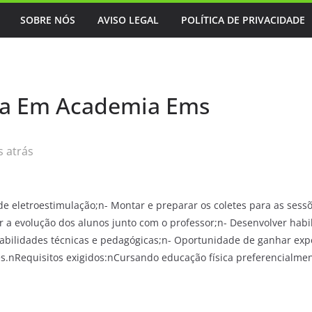
SOBRE NÓS
AVISO LEGAL
POLÍTICA DE PRIVACIDADE
sica Em Academia Ems
 atrás
de eletroestimulação;n- Montar e preparar os coletes para as sessõ
 a evolução dos alunos junto com o professor;n- Desenvolver habi
habilidades técnicas e pedagógicas;n- Oportunidade de ganhar exp
s.nRequisitos exigidos:nCursando educação física preferencialment