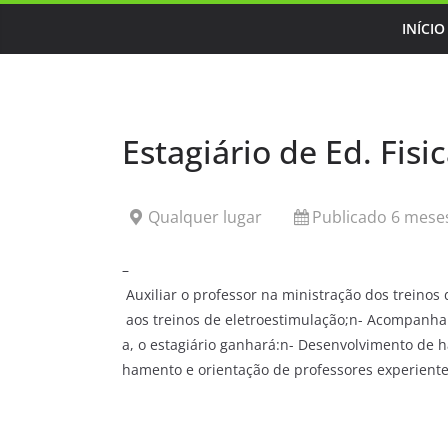
Skip
INÍCIO
to
content
Estagiário de Ed. Fi
Qualquer lugar
Publicado 6 meses
–
Auxiliar o professor na ministração dos treinos 
aos treinos de eletroestimulação;n- Acompanhar
a, o estagiário ganhará:n- Desenvolvimento de 
hamento e orientação de professores experiente