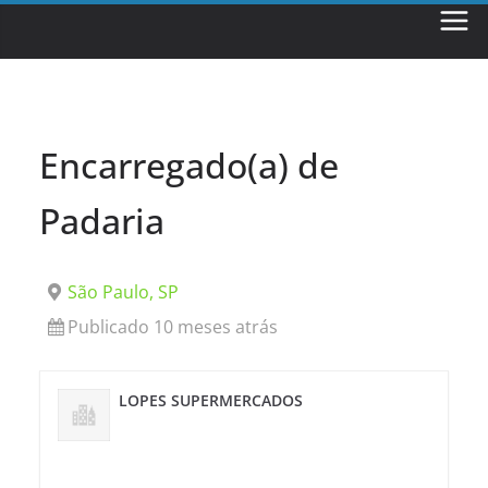
Skip
to
content
Encarregado(a) de
Padaria
São Paulo, SP
Publicado 10 meses atrás
LOPES SUPERMERCADOS