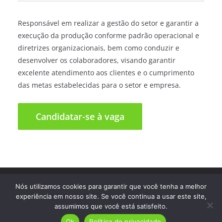
Responsável em realizar a gestão do setor e garantir a
execução da produção conforme padrão operacional e
diretrizes organizacionais, bem como conduzir e
desenvolver os colaboradores, visando garantir
excelente atendimento aos clientes e o cumprimento
das metas estabelecidas para o setor e empresa.
Direitos autorais © 2026
Trampo Fácil
. Todos os direitos
Nós utilizamos cookies para garantir que você tenha a melhor
reservados.
experiência em nosso site. Se você continua a usar este site,
assumimos que você está satisfeito.
Ok
Política de privacidade