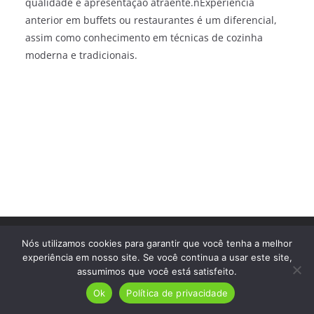
qualidade e apresentação atraente.nExperiência
anterior em buffets ou restaurantes é um diferencial,
assim como conhecimento em técnicas de cozinha
moderna e tradicionais.
Direitos autorais © 2026
Trampo Fácil
. Todos os direitos
Nós utilizamos cookies para garantir que você tenha a melhor
reservados.
experiência em nosso site. Se você continua a usar este site,
assumimos que você está satisfeito.
Ok
Política de privacidade