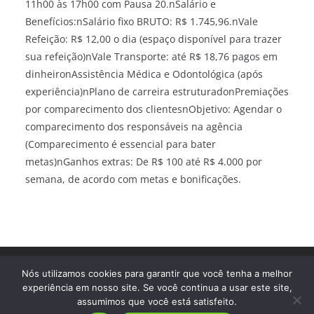
11h00 às 17h00 com Pausa 20.nSalário e
Benefícios:nSalário fixo BRUTO: R$ 1.745,96.nVale
Refeição: R$ 12,00 o dia (espaço disponível para trazer
sua refeição)nVale Transporte: até R$ 18,76 pagos em
dinheironAssistência Médica e Odontológica (após
experiência)nPlano de carreira estruturadonPremiações
por comparecimento dos clientesnObjetivo: Agendar o
comparecimento dos responsáveis na agência
(Comparecimento é essencial para bater
metas)nGanhos extras: De R$ 100 até R$ 4.000 por
semana, de acordo com metas e bonificações.
Direitos autorais © 2026
Trampo Fácil
. Todos os direitos
Nós utilizamos cookies para garantir que você tenha a melhor
reservados.
experiência em nosso site. Se você continua a usar este site,
assumimos que você está satisfeito.