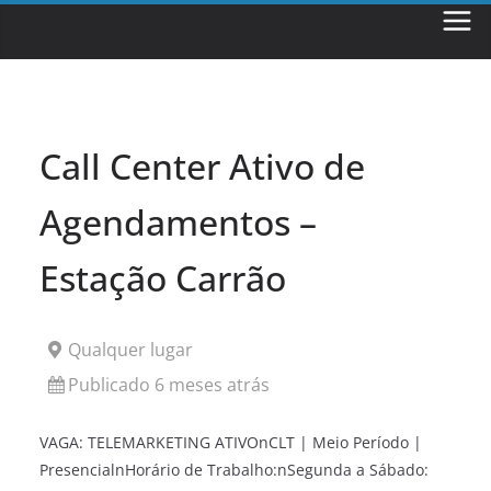
Skip
to
content
Call Center Ativo de
Agendamentos –
Estação Carrão
Qualquer lugar
Publicado 6 meses atrás
VAGA: TELEMARKETING ATIVOnCLT | Meio Período |
PresencialnHorário de Trabalho:nSegunda a Sábado: