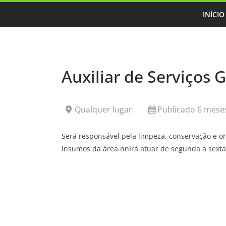
Skip
INÍCIO
to
content
Auxiliar de Serviços G
Qualquer lugar
Publicado 6 meses
Será responsável pela limpeza, conservação e 
insumos da área.nnIrá atuar de segunda a sexta