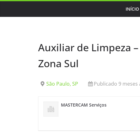
Skip
INÍCIO
to
content
Auxiliar de Limpeza –
Zona Sul
São Paulo, SP
Publicado 9 meses 
MASTERCAM Serviços