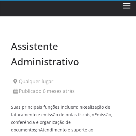
Skip
to
content
Assistente
Administrativo
Qualquer lugar
Publicado 6 meses atrás
Suas principais funções incluem: nRealização de
faturamento e emissão de notas fiscais;nEmissão,
conferência e organização de
documentos;nAtendimento e suporte ao