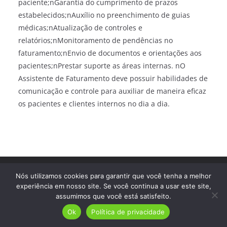
paciente;nGarantia do cumprimento de prazos
estabelecidos;nAuxílio no preenchimento de guias
médicas;nAtualização de controles e
relatórios;nMonitoramento de pendências no
faturamento;nEnvio de documentos e orientações aos
pacientes;nPrestar suporte as áreas internas. nO
Assistente de Faturamento deve possuir habilidades de
comunicação e controle para auxiliar de maneira eficaz
os pacientes e clientes internos no dia a dia.
Direitos autorais © 2026
Trampo Fácil
. Todos os direitos
Nós utilizamos cookies para garantir que você tenha a melhor
reservados.
experiência em nosso site. Se você continua a usar este site,
assumimos que você está satisfeito.
Ok
Política de privacidade