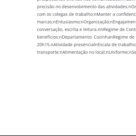
precisão no desenvolvimento das atividades;nOr
com os colegas de trabalho;nManter a confidenc
marcas;nEntusiasmo;nOrganização;nEngajament
conversação, escrita e leitura.nnRegime de Cont
benefícios:nDepartamento: CozinhanRegime de C
20h15.nAtividade presencialnEscala de trabal
transporte;nAlimentação no local;nUniforme;nSe