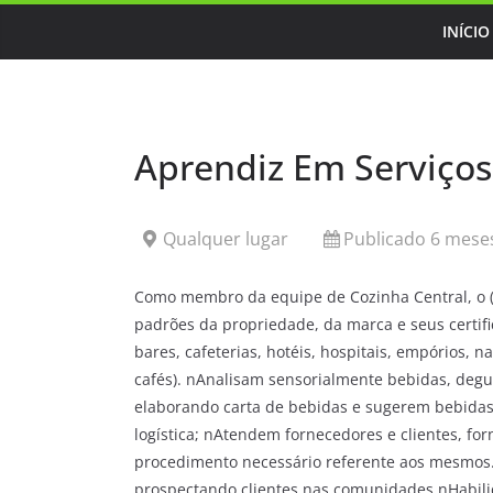
Skip
INÍCIO
to
content
Aprendiz Em Serviços
Qualquer lugar
Publicado 6 meses
Como membro da equipe de Cozinha Central, o (a)
padrões da propriedade, da marca e seus certif
bares, cafeterias, hotéis, hospitais, empórios, 
cafés). nAnalisam sensorialmente bebidas, deg
elaborando carta de bebidas e sugerem bebidas
logística; nAtendem fornecedores e clientes, f
procedimento necessário referente aos mesmos.
prospectando clientes nas comunidades.nHabilid