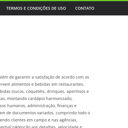
TERMOS E CONDIÇÕES DE USO
CONTATO
além de garantir a satisfação de acordo com os
servem alimentos e bebidas em restaurantes,
bidas (sucos, coquetéis, drinques, aperitivos e
idas, montando cardápio harmonizado,
sos humanos, administração, finanças e
atam de documentos variados, cumprindo todo o
endo clientes em campo e nas agências,
verbal;nAtenção aos detalhes, velocidade e