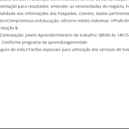
ientação para resultados: entender as necessidades do negócio, h
ialidade das informações dos hóspedes, clientes, dados pertinente
o;nCompromisso.nnEducação: nEnsino médio nIdiomas: nProficiên
ratação &
ontratação: Jovem AprendiznHorário de trabalho: 08h00 às 14h15
ho: Conforme programa de aprendizagemnVale-
guro de vida;nTarifas especiais para utilização dos serviços de h