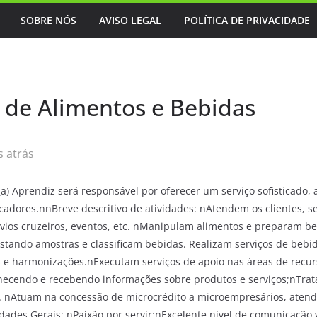
SOBRE NÓS
AVISO LEGAL
POLÍTICA DE PRIVACIDADE
 de Alimentos e Bebidas
 atrás
 Aprendiz será responsável por oferecer um serviço sofisticado, 
icadores.nnBreve descritivo de atividades: nAtendem os clientes, 
navios cruzeiros, eventos, etc. nManipulam alimentos e preparam be
ustando amostras e classificam bebidas. Realizam serviços de beb
 e harmonizações.nExecutam serviços de apoio nas áreas de recur
ornecendo e recebendo informações sobre produtos e serviços;nTr
 nAtuam na concessão de microcrédito a microempresários, atend
ades Gerais: nPaixão por servir;nExcelente nível de comunicação 