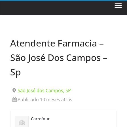
Skip
to
content
Atendente Farmacia –
São José Dos Campos –
Sp
São José dos Campos, SP
Publicado 10 meses atrás
Carrefour