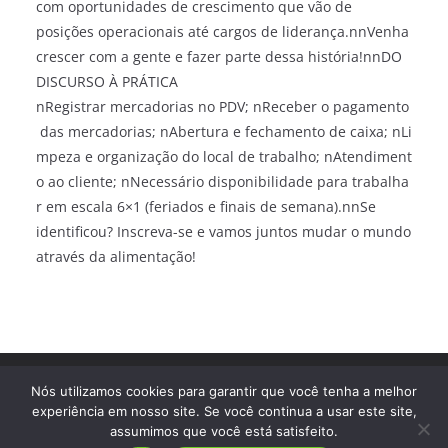
com oportunidades de crescimento que vão de
posições operacionais até cargos de liderança.nnVenha
crescer com a gente e fazer parte dessa história!nnDO
DISCURSO À PRÁTICA
nRegistrar mercadorias no PDV; nReceber o pagamento
das mercadorias; nAbertura e fechamento de caixa; nLi
mpeza e organização do local de trabalho; nAtendiment
o ao cliente; nNecessário disponibilidade para trabalha
r em escala 6×1 (feriados e finais de semana).nnSe
identificou? Inscreva-se e vamos juntos mudar o mundo
através da alimentação!
Direitos autorais © 2026
Trampo Fácil
. Todos os direitos
Nós utilizamos cookies para garantir que você tenha a melhor
reservados.
experiência em nosso site. Se você continua a usar este site,
assumimos que você está satisfeito.