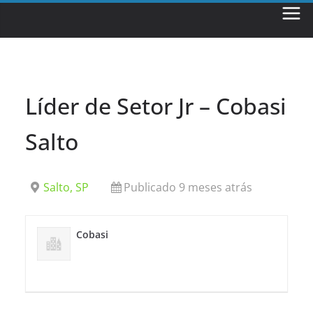
Skip
to
content
Líder de Setor Jr – Cobasi
Salto
Salto, SP
Publicado 9 meses atrás
Cobasi