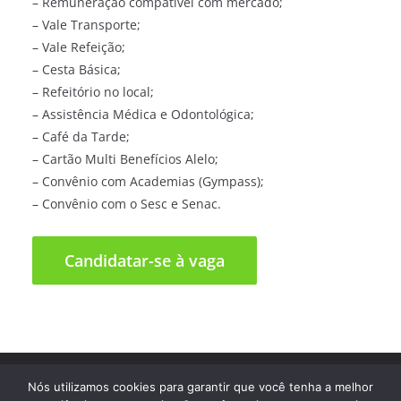
– Remuneração compatível com mercado;
– Vale Transporte;
– Vale Refeição;
– Cesta Básica;
– Refeitório no local;
– Assistência Médica e Odontológica;
– Café da Tarde;
– Cartão Multi Benefícios Alelo;
– Convênio com Academias (Gympass);
– Convênio com o Sesc e Senac.
Direitos autorais © 2026
Trampo Fácil
. Todos os direitos
Nós utilizamos cookies para garantir que você tenha a melhor
reservados.