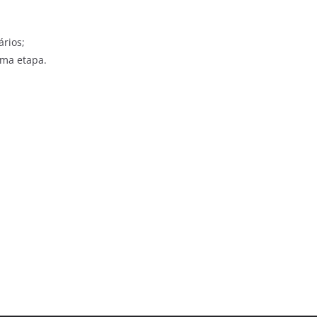
rios;
ima etapa.
.