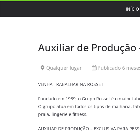
Skip
INÍCIO
to
content
Auxiliar de Produção 
Qualquer lugar
Publicado 6 meses
VENHA TRABALHAR NA ROSSET
Fundado em 1939, o Grupo Rosset é o maior fabr
O grupo atua em todos os tipos de malharia, fa
praia, lingerie e fitness.
AUXILIAR DE PRODUÇÃO – EXCLUSIVA PARA PES