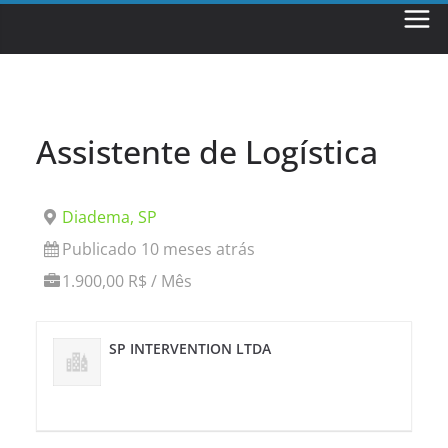
Skip
to
content
Assistente de Logística
Diadema, SP
Publicado 10 meses atrás
1.900,00 R$ / Mês
SP INTERVENTION LTDA