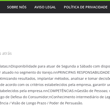
SOBRE NÓS
AVISO LEGAL
POLÍTICA DE PRIVACIDADE
 atrás
atas;nDisponibilidade para atuar de Segunda a Sábado com dispo
á ter atuado no segmento do Varejo.nnPRINCIPAIS RESPONSABILIDAD
timizando resultados, implantar métodos, analisar e tomar decisões
 de acordo com os critérios estabelecidos pela empresa, garantir 
-estabelecidos pela empresa.nnCOMPETÊNCIAS:nGestão de Pessoas;
igo de Defesa do Consumidor;nConhecimento intermediário de Legis
ência / Visão de Longo Prazo / Poder de Persuasão.