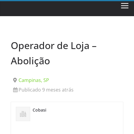
Skip
to
content
Operador de Loja –
Abolição
Campinas, SP
Publicado 9 meses atrás
Cobasi