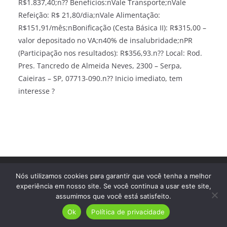
R$1.837,40;n?? Benefícios:nVale Transporte;nVale
Refeição: R$ 21,80/dia;nVale Alimentação:
R$151,91/mês;nBonificação (Cesta Básica II): R$315,00 –
valor depositado no VA;n40% de insalubridade;nPR
(Participação nos resultados): R$356,93.n?? Local: Rod.
Pres. Tancredo de Almeida Neves, 2300 – Serpa,
Caieiras – SP, 07713-090.n?? Inicio imediato, tem
interesse ?
Direitos autorais © 2026
Trampo Fácil
. Todos os direitos
Nós utilizamos cookies para garantir que você tenha a melhor
reservados.
experiência em nosso site. Se você continua a usar este site,
assumimos que você está satisfeito.
Ok
Política de privacidade