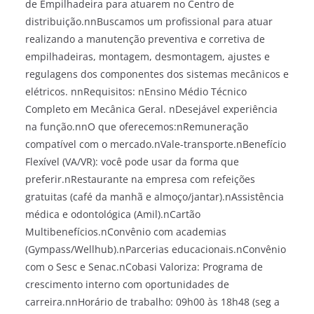
de Empilhadeira para atuarem no Centro de
distribuição.nnBuscamos um profissional para atuar
realizando a manutenção preventiva e corretiva de
empilhadeiras, montagem, desmontagem, ajustes e
regulagens dos componentes dos sistemas mecânicos e
elétricos. nnRequisitos: nEnsino Médio Técnico
Completo em Mecânica Geral. nDesejável experiência
na função.nnO que oferecemos:nRemuneração
compatível com o mercado.nVale-transporte.nBenefício
Flexível (VA/VR): você pode usar da forma que
preferir.nRestaurante na empresa com refeições
gratuitas (café da manhã e almoço/jantar).nAssistência
médica e odontológica (Amil).nCartão
Multibenefícios.nConvênio com academias
(Gympass/Wellhub).nParcerias educacionais.nConvênio
com o Sesc e Senac.nCobasi Valoriza: Programa de
crescimento interno com oportunidades de
carreira.nnHorário de trabalho: 09h00 às 18h48 (seg a