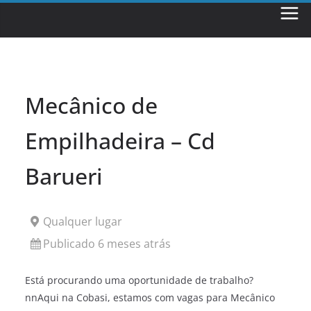
Skip
to
content
Mecânico de
Empilhadeira – Cd
Barueri
Qualquer lugar
Publicado 6 meses atrás
Está procurando uma oportunidade de trabalho?
nnAqui na Cobasi, estamos com vagas para Mecânico