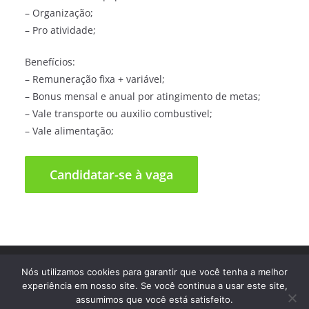
– Organização;
– Pro atividade;
Benefícios:
– Remuneração fixa + variável;
– Bonus mensal e anual por atingimento de metas;
– Vale transporte ou auxilio combustivel;
– Vale alimentação;
Direitos autorais © 2026
Trampo Fácil
. Todos os direitos
Nós utilizamos cookies para garantir que você tenha a melhor
reservados.
experiência em nosso site. Se você continua a usar este site,
assumimos que você está satisfeito.