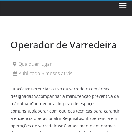
Skip
to
content
Operador de Varredeira
Qualquer lugar
Publicado 6 meses atrás
Funções:nGerenciar o uso da varredeira em áreas
designadasnAcompanhar a manutenção preventiva da
máquinanCoordenar a limpeza de espaços
comunsnColaborar com equipes técnicas para garantir
a eficiência operacionalnnRequisitos:nExperiência em
operações de varredeirasnConhecimento em normas