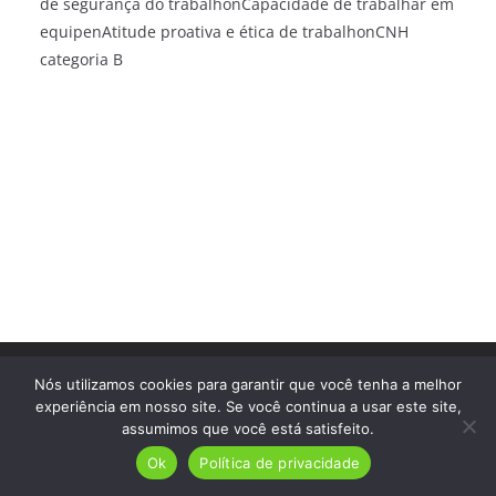
de segurança do trabalhonCapacidade de trabalhar em
equipenAtitude proativa e ética de trabalhonCNH
categoria B
Direitos autorais © 2026
Trampo Fácil
. Todos os direitos
Nós utilizamos cookies para garantir que você tenha a melhor
reservados.
experiência em nosso site. Se você continua a usar este site,
assumimos que você está satisfeito.
Ok
Política de privacidade