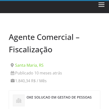
Skip
to
content
Agente Comercial –
Fiscalização
Santa Maria, RS
Publicado 10 meses atrás
1.840,34 R$ / Mês
OKE SOLUCAO EM GESTAO DE PESSOAS