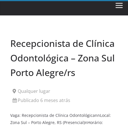
Skip
to
content
Recepcionista de Clínica
Odontológica – Zona Sul
Porto Alegre/rs
Qualquer lugar
Publicado 6 meses atrás
Vaga: Recepcionista de Clínica OdontológicannLocal:
Zona Sul – Porto Alegre, RS (Presencial)nHorário: