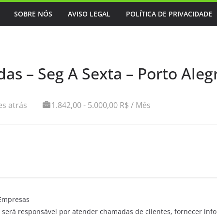
SOBRE NÓS
AVISO LEGAL
POLÍTICA DE PRIVACIDADE
as – Seg A Sexta – Porto Aleg
s atrás
1.842,00 - 5.000,00 R$ / Mês
 Empresas
 será responsável por atender chamadas de clientes, fornecer inf