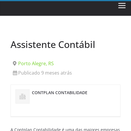
Skip
to
content
Assistente Contábil
Porto Alegre, RS
Publicado 9 meses atrás
CONTPLAN CONTABILIDADE
A Contplan Contabilidade é uma das maiores empresas