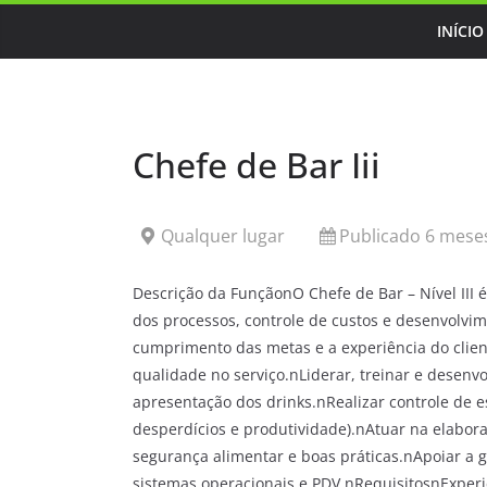
Skip
INÍCIO
to
content
Chefe de Bar Iii
Qualquer lugar
Publicado 6 meses
Descrição da FunçãonO Chefe de Bar – Nível III 
dos processos, controle de custos e desenvolvi
cumprimento das metas e a experiência do clien
qualidade no serviço.nLiderar, treinar e desenv
apresentação dos drinks.nRealizar controle de
desperdícios e produtividade).nAtuar na elabor
segurança alimentar e boas práticas.nApoiar a g
sistemas operacionais e PDV.nRequisitosnExper