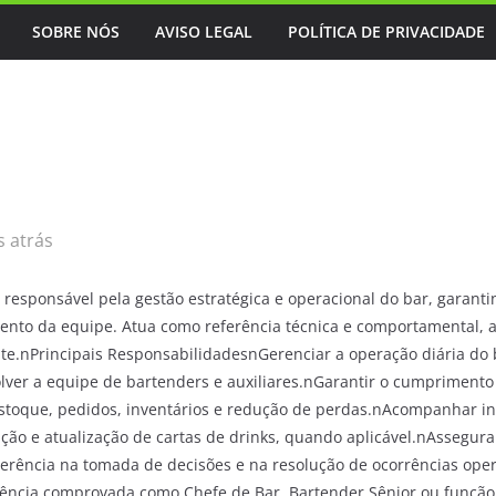
SOBRE NÓS
AVISO LEGAL
POLÍTICA DE PRIVACIDADE
 atrás
é responsável pela gestão estratégica e operacional do bar, garan
mento da equipe. Atua como referência técnica e comportamental, 
te.nPrincipais ResponsabilidadesnGerenciar a operação diária do 
olver a equipe de bartenders e auxiliares.nGarantir o cumprimento
 estoque, pedidos, inventários e redução de perdas.nAcompanhar 
ação e atualização de cartas de drinks, quando aplicável.nAssegu
erência na tomada de decisões e na resolução de ocorrências opera
iência comprovada como Chefe de Bar, Bartender Sênior ou funçã