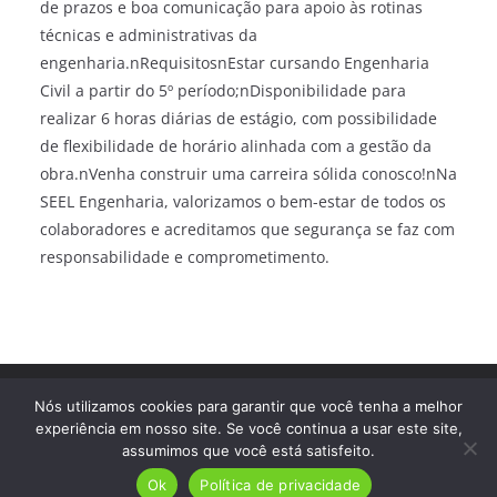
de prazos e boa comunicação para apoio às rotinas
técnicas e administrativas da
engenharia.nRequisitosnEstar cursando Engenharia
Civil a partir do 5º período;nDisponibilidade para
realizar 6 horas diárias de estágio, com possibilidade
de flexibilidade de horário alinhada com a gestão da
obra.nVenha construir uma carreira sólida conosco!nNa
SEEL Engenharia, valorizamos o bem-estar de todos os
colaboradores e acreditamos que segurança se faz com
responsabilidade e comprometimento.
Direitos autorais © 2026
Trampo Fácil
. Todos os direitos
Nós utilizamos cookies para garantir que você tenha a melhor
reservados.
experiência em nosso site. Se você continua a usar este site,
assumimos que você está satisfeito.
Ok
Política de privacidade