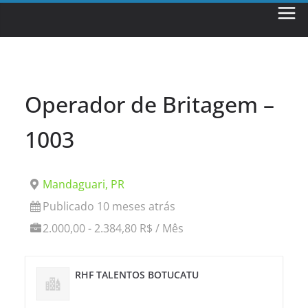
Skip
to
content
Operador de Britagem –
1003
Mandaguari, PR
Publicado 10 meses atrás
2.000,00 - 2.384,80 R$ / Mês
RHF TALENTOS BOTUCATU