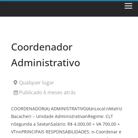
Skip
to
content
Coordenador
Administrativo
Qualquer lugar
Publicado 6 meses atrás
COORDENADOR(A) ADMINISTRATIVO(A)nLocal:nMatriz
Bacacheri – Unidade AdministrativanRegime: CLT
nSegunda a SextanSalário: R$ 4.000,00 + VA 700,00 +
VTnnPRINCIPAIS RESPONSABILIDADES: n-Coordenar e