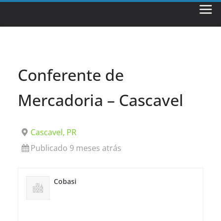
Skip
to
content
Conferente de
Mercadoria – Cascavel
Cascavel, PR
Publicado 9 meses atrás
Cobasi