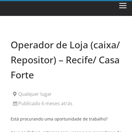
Skip
to
content
Operador de Loja (caixa/
Repositor) – Recife/ Casa
Forte
Qualquer lugar
Publicado 6 meses atrás
Está procurando uma oportunidade de trabalho?