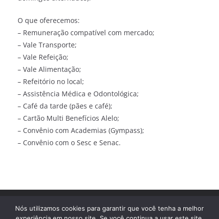
O que oferecemos:
– Remuneração compatível com mercado;
– Vale Transporte;
– Vale Refeição;
– Vale Alimentação;
– Refeitório no local;
– Assistência Médica e Odontológica;
– Café da tarde (pães e café);
– Cartão Multi Benefícios Alelo;
– Convênio com Academias (Gympass);
– Convênio com o Sesc e Senac.
Direitos autorais © 2026
Trampo Fácil
. Todos os direitos
Nós utilizamos cookies para garantir que você tenha a melhor
reservados.
experiência em nosso site. Se você continua a usar este site,