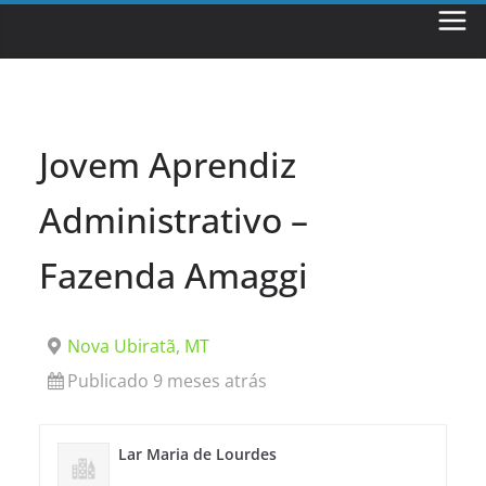
Skip
to
content
Jovem Aprendiz
Administrativo –
Fazenda Amaggi
Nova Ubiratã, MT
Publicado 9 meses atrás
Lar Maria de Lourdes