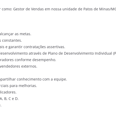
ar como: Gestor de Vendas em nossa unidade de Patos de Minas/M
alcançar as metas.
 constantes.
is e garantir contratações assertivas.
senvolvimento através de Plano de Desenvolvimento Individual (P
aboradores conforme desempenho.
e vendedores externos.
mpartilhar conhecimento com a equipe.
ciais para melhorias.
dicadores.
A, B, C e D.
.