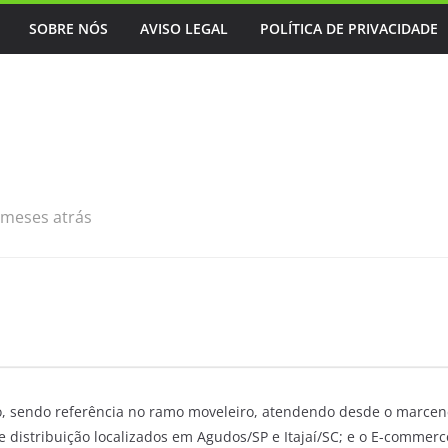
SOBRE NÓS
AVISO LEGAL
POLÍTICA DE PRIVACIDADE
 meses atrás
, sendo referência no ramo moveleiro, atendendo desde o marcene
de distribuição localizados em Agudos/SP e Itajaí/SC; e o E-commerc