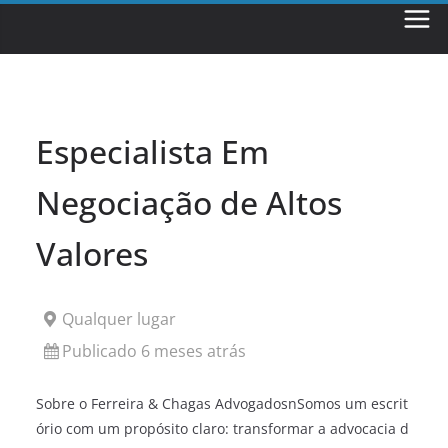
Skip
to
content
Especialista Em
Negociação de Altos
Valores
Qualquer lugar
Publicado 6 meses atrás
Sobre o Ferreira & Chagas AdvogadosnSomos um escrit
ório com um propósito claro: transformar a advocacia d