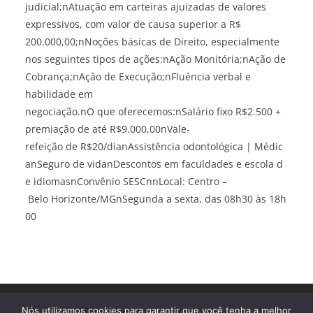
judicial;nAtuação em carteiras ajuizadas de valores
expressivos, com valor de causa superior a R$
200.000,00;nNoções básicas de Direito, especialmente
nos seguintes tipos de ações:nAção Monitória;nAção de
Cobrança;nAção de Execução;nFluência verbal e
habilidade em
negociação.nO que oferecemos:nSalário fixo R$2.500 +
premiação de até R$9.000,00nVale-
refeição de R$20/dianAssistência odontológica | Médic
anSeguro de vidanDescontos em faculdades e escola d
e idiomasnConvênio SESCnnLocal: Centro –
Belo Horizonte/MGnSegunda a sexta, das 08h30 às 18h
00
Direitos autorais © 2026
Trampo Fácil
. Todos os direitos
Nós utilizamos cookies para garantir que você tenha a melhor