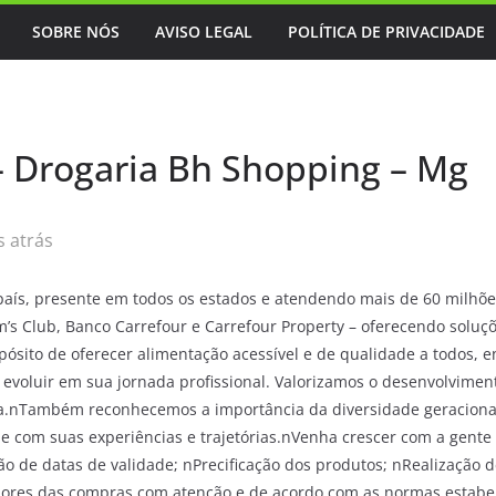
SOBRE NÓS
AVISO LEGAL
POLÍTICA DE PRIVACIDADE
 Drogaria Bh Shopping – Mg
 atrás
 país, presente em todos os estados e atendendo mais de 60 milhõ
’s Club, Banco Carrefour e Carrefour Property – oferecendo soluçõ
pósito de oferecer alimentação acessível e de qualidade a todos,
e evoluir em sua jornada profissional. Valorizamos o desenvolvim
nça.nTambém reconhecemos a importância da diversidade geracion
me com suas experiências e trajetórias.nVenha crescer com a gente 
o de datas de validade; nPrecificação dos produtos; nRealização d
alores das compras com atenção e de acordo com as normas estabel