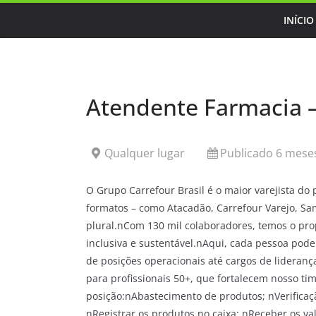
Skip
INÍCIO
to
content
Atendente Farmacia –
Qualquer lugar
Publicado 6 meses
O Grupo Carrefour Brasil é o maior varejista do
formatos – como Atacadão, Carrefour Varejo, Sam
plural.nCom 130 mil colaboradores, temos o pro
inclusiva e sustentável.nAqui, cada pessoa pod
de posições operacionais até cargos de lidera
para profissionais 50+, que fortalecem nosso ti
posição:nAbastecimento de produtos; nVerificaçã
nRegistrar os produtos no caixa; nReceber os v