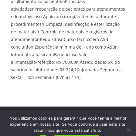
acolhimento ao paciente.nPrincipais
atividadesnPreparação de pacientes para atendimentos
odontológicosn Apoio ao cirurgião-dentista durante
procedimentosn Limpeza, desinfecção e esterilização
de materiaisn Controle de materiais e registros de
atendimentonRequisitosnCurso técnico em ASB
concluídon Experiência mínima de 1 ano como ASBn
Informática básicannBenefíciosn Vale-
alimentação/refeição: R$ 700,00n Assiduidade: 5% do
salárion Insalubridade: R$ 324,20nJornada: Segunda a
sexta | 40h semanais (07h às 17h)
Direitos autorais © 2026
Trampo Fácil
. Todos os direitos
Nós utilizamos cookies para garantir que você tenha a melhor
reservados.
experiência em nosso site. Se você continua a usar este site,
assumimos que você está satisfeito.